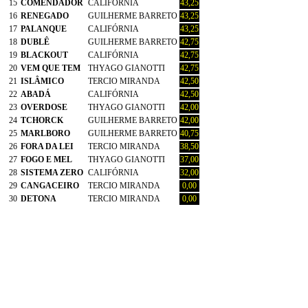
15
COMENDADOR
CALIFÓRNIA
43,25
16
RENEGADO
GUILHERME BARRETO
43,25
17
PALANQUE
CALIFÓRNIA
43,25
18
DUBLÊ
GUILHERME BARRETO
42,75
19
BLACKOUT
CALIFÓRNIA
42,75
20
VEM QUE TEM
THYAGO GIANOTTI
42,75
21
ISLÂMICO
TERCIO MIRANDA
42,50
22
ABADÁ
CALIFÓRNIA
42,50
23
OVERDOSE
THYAGO GIANOTTI
42,00
24
TCHORCK
GUILHERME BARRETO
42,00
25
MARLBORO
GUILHERME BARRETO
40,75
26
FORA DA LEI
TERCIO MIRANDA
38,50
27
FOGO E MEL
THYAGO GIANOTTI
37,00
28
SISTEMA ZERO
CALIFÓRNIA
32,00
29
CANGACEIRO
TERCIO MIRANDA
0,00
30
DETONA
TERCIO MIRANDA
0,00