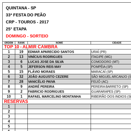
QUINTANA - SP
33ª FESTA DO PEÃO
CRP - TOUROS - 2017
25° ETAPA
DOMINGO - SORTEIO
ORDEM
RANK
NOME
CIDADE
TOP 10 - ALMIR CAMBRA
1
19
EDMAR APARECIDO SANTOS
URAÍ (PR)
2
13
VINÍCIUS RODRIGUES
ITAGIPE (MG)
3
6
LUCAS JOSE DA SILVA
COMODORO (MT)
4
5
JEFERSON REIS MAY
POMPÉIA (SP)
5
15
FLÁVIO MORAES
MARACAÍ (SP)
6
32
JOÃO AUGUSTO CEZERE
SÃO MIGUEL ARCANJO (S
7
28
VANICÉLIO PAIVA
FEIJÓ (AC)
8
9
ANDRÉ PEREIRA
PEREIRA BARRETO (SP)
9
2
FABRICIO RODRIGUES
GUARARAPES (SP)
10
1
RAFAEL MARCELINO MONTANHA
RIBEIRÃO DOS INDIOS (S
RESERVAS
1
2
3
4
5