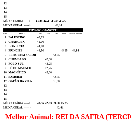
12
13
14
15
MÉDIA DIÁRIA ------>
43,38
44,45
43,33
45,25
MÉDIA GERAL ------>
44,10
THYAGO GIANOTTI
QTDE
ANIMAL
QUI
SEX
SÁB
DOM
MELHOR ANIMAL
1
PALESTINO
43,75
2
CHAPADÉX
42,00
3
BOA PINTA
44,00
4
PRÍNCIPE
44,50
45,25
44,88
5
BEIJO SEM SABOR
43,25
7
CHUMBADO
42,50
8
POLO SUL
43,25
9
PÉ DE MACACO
42,75
10
MAGNÍFICO
42,00
11
SAMURAI
42,75
12
GATÃO DA VILA
31,00
12
13
14
15
MÉDIA DIÁRIA ------>
43,56
42,63
39,00
45,25
MÉDIA GERAL ------>
42,61
Melhor Animal: REI DA SAFRA (TERC