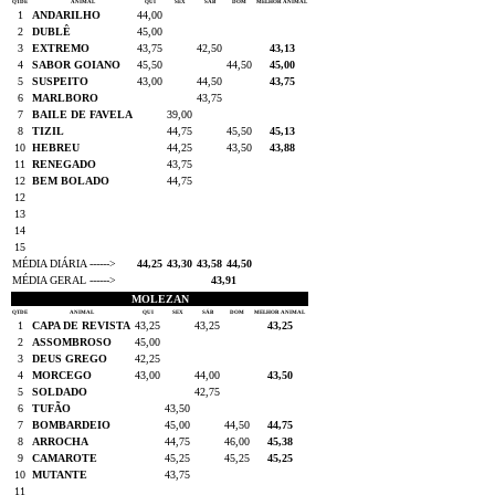
QTDE
ANIMAL
QUI
SEX
SÁB
DOM
MELHOR ANIMAL
1
ANDARILHO
44,00
2
DUBLÊ
45,00
3
EXTREMO
43,75
42,50
43,13
4
SABOR GOIANO
45,50
44,50
45,00
5
SUSPEITO
43,00
44,50
43,75
6
MARLBORO
43,75
7
BAILE DE FAVELA
39,00
8
TIZIL
44,75
45,50
45,13
10
HEBREU
44,25
43,50
43,88
11
RENEGADO
43,75
12
BEM BOLADO
44,75
12
13
14
15
MÉDIA DIÁRIA ------>
44,25
43,30
43,58
44,50
MÉDIA GERAL ------>
43,91
MOLEZAN
QTDE
ANIMAL
QUI
SEX
SÁB
DOM
MELHOR ANIMAL
1
CAPA DE REVISTA
43,25
43,25
43,25
2
ASSOMBROSO
45,00
3
DEUS GREGO
42,25
4
MORCEGO
43,00
44,00
43,50
5
SOLDADO
42,75
6
TUFÃO
43,50
7
BOMBARDEIO
45,00
44,50
44,75
8
ARROCHA
44,75
46,00
45,38
9
CAMAROTE
45,25
45,25
45,25
10
MUTANTE
43,75
11