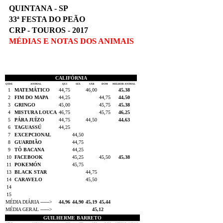
QUINTANA - SP
33ª FESTA DO PEÃO
CRP - TOUROS - 2017
MÉDIAS E NOTAS DOS ANIMAIS
CALIFÓRNIA
QTDE
ANIMAL
QUI
SEX
SÁB
DOM
MELHOR ANIMAL
1
MATEMÁTICO
44,75
46,00
45,38
2
FIM DO MAPA
44,25
44,75
44,50
3
GRINGO
45,00
45,75
45,38
4
MISTURA LOUCA
46,75
45,75
46,25
5
PÁRA JUÍZO
44,75
44,50
44,63
6
TAGUASSÚ
44,25
7
EXCEPCIONAL
44,50
8
GUARDIÃO
44,75
9
TÔ BACANA
44,25
10
FACEBOOK
45,25
45,50
45,38
11
POKEMÓN
45,75
13
BLACK STAR
44,75
14
CARAVELO
45,50
14
15
MÉDIA DIÁRIA ------>
44,96
44,90
45,19
45,44
MÉDIA GERAL ------>
45,12
GUILHERME BARRETO