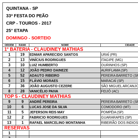
QUINTANA - SP
33ª FESTA DO PEÃO
CRP - TOUROS - 2017
25° ETAPA
DOMINGO - SORTEIO
ORDEM
RANK
NOME
CIDADE
1° BATERIA - CLAUDINEY MATHIAS
1
19
EDMAR APARECIDO SANTOS
URAÍ (PR)
2
13
VINÍCIUS RODRIGUES
ITAGIPE (MG)
3
10
LUIZ HUMBERTO
OURINHOS (SP)
4
12
JOÃO PEDRO DAINEZE
AURIFLAMA (SP)
5
52
ADAUTO RIBEIRO
PEREIRA BARRETO (S
6
15
FLÁVIO MORAES
MARACAÍ (SP)
7
36
JOÃO AUGUSTO CEZERE
SÃO MIGUEL ARCANJO
8
28
VANICÉLIO PAIVA
FEIJÓ (AC)
TOP 5 - CLAUDINEY MATHIAS
9
9
ANDRÉ PEREIRA
PEREIRA BARRETO (S
10
6
LUCAS JOSE DA SILVA
COMODORO (MT)
11
5
JEFERSON REIS MAY
POMPÉIA (SP)
12
2
FABRICIO RODRIGUES
GUARARAPES (SP)
13
1
RAFAEL MARCELINO MONTANHA
RIBEIRÃO DOS INDIOS
RESERVAS
1