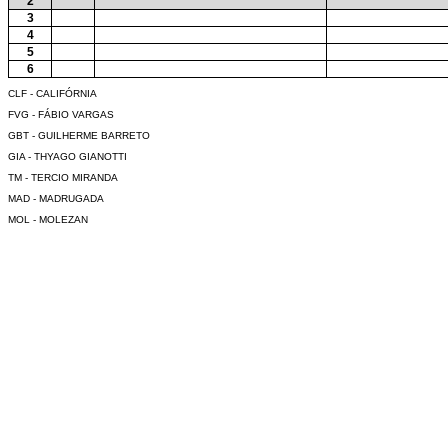
2
3
4
5
6
CLF - CALIFÓRNIA
FVG - FÁBIO VARGAS
GBT - GUILHERME BARRETO
GIA - THYAGO GIANOTTI
TM - TERCIO MIRANDA
MAD - MADRUGADA
MOL - MOLEZAN