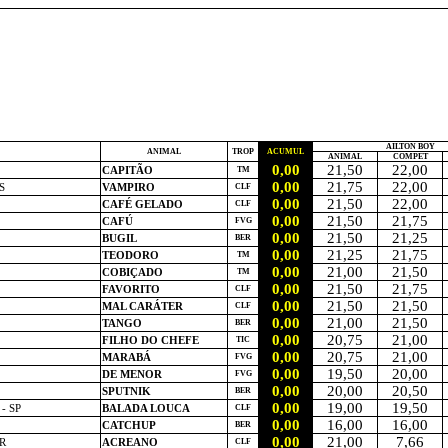
AÍLTON BOY
ANIMAL
TROP
ACUMUL
ANIMAL
COMPET
0,00
21,50
22,00
CAPITÃO
TM
0,00
21,75
22,00
S
VAMPIRO
CLF
0,00
21,50
22,00
CAFÉ GELADO
CLF
0,00
21,50
21,75
CAFÚ
FVG
0,00
21,50
21,25
BUGIL
BER
0,00
21,25
21,75
TEODORO
TM
0,00
21,00
21,50
COBIÇADO
TM
0,00
21,50
21,75
FAVORITO
CLF
0,00
21,50
21,50
MAL CARÁTER
CLF
0,00
21,00
21,50
TANGO
BER
0,00
20,75
21,00
FILHO DO CHEFE
TIC
0,00
20,75
21,00
MARABÁ
FVG
0,00
19,50
20,00
DE MENOR
FVG
0,00
20,00
20,50
SPUTNIK
BER
0,00
19,00
19,50
- SP
BALADA LOUCA
CLF
0,00
16,00
16,00
CATCHUP
BER
0,00
21,00
7,66
R
ACREANO
CLF