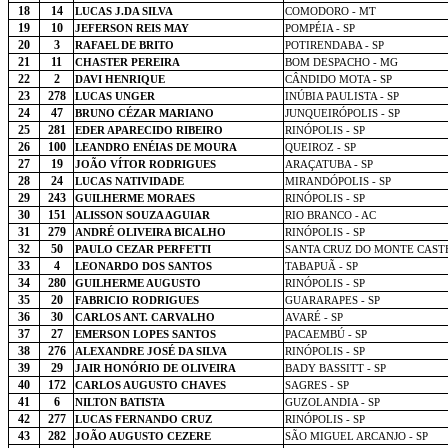
18
14
LUCAS J.DA SILVA
COMODORO - MT
19
10
JEFERSON REIS MAY
POMPÉIA - SP
20
3
RAFAEL DE BRITO
POTIRENDABA - SP
21
11
CHASTER PEREIRA
BOM DESPACHO - MG
22
2
DAVI HENRIQUE
CÂNDIDO MOTA - SP
23
278
LUCAS UNGER
INÚBIA PAULISTA - SP
24
47
BRUNO CÉZAR MARIANO
JUNQUEIRÓPOLIS - SP
25
281
EDER APARECIDO RIBEIRO
RINÓPOLIS - SP
26
100
LEANDRO ENÉIAS DE MOURA
QUEIROZ - SP
27
19
JOÃO VÍTOR RODRIGUES
ARAÇATUBA - SP
28
24
LUCAS NATIVIDADE
MIRANDÓPOLIS - SP
29
243
GUILHERME MORAES
RINÓPOLIS - SP
30
151
ALISSON SOUZA AGUIAR
RIO BRANCO - AC
31
279
ANDRÉ OLIVEIRA BICALHO
RINÓPOLIS - SP
32
50
PAULO CEZAR PERFETTI
SANTA CRUZ DO MONTE CASTE
33
4
LEONARDO DOS SANTOS
TABAPUÃ - SP
34
280
GUILHERME AUGUSTO
RINÓPOLIS - SP
35
20
FABRICIO RODRIGUES
GUARARAPES - SP
36
30
CARLOS ANT. CARVALHO
AVARÉ - SP
37
27
EMERSON LOPES SANTOS
PACAEMBÚ - SP
38
276
ALEXANDRE JOSÉ DA SILVA
RINÓPOLIS - SP
39
29
JAIR HONÓRIO DE OLIVEIRA
BADY BASSITT - SP
40
172
CARLOS AUGUSTO CHAVES
SAGRES - SP
41
6
NILTON BATISTA
GUZOLANDIA - SP
42
277
LUCAS FERNANDO CRUZ
RINÓPOLIS - SP
43
282
JOÃO AUGUSTO CEZERE
SÃO MIGUEL ARCANJO - SP