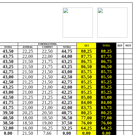
FORMIGUINHA
QUI
TOTAL
REP
MOT
NOTA1
ANIMAL
COMPET
NOTA2
43,50
22,25
22,50
44,75
88,25
88,25
43,75
22,00
22,00
44,00
87,75
87,75
43,50
21,50
21,75
43,25
86,75
86,75
43,25
21,50
21,75
43,25
86,50
86,50
42,75
21,50
21,50
43,00
85,75
85,75
43,00
21,00
21,50
42,50
85,50
85,50
42,50
21,25
21,50
42,75
85,25
85,25
43,25
21,00
21,00
42,00
85,25
85,25
43,00
21,00
21,25
42,25
85,25
85,25
42,50
21,25
21,25
42,50
85,00
85,00
41,75
21,00
21,25
42,25
84,00
84,00
41,75
21,00
21,00
42,00
83,75
83,75
39,50
20,25
20,50
40,75
80,25
80,25
40,50
18,00
18,50
36,50
77,00
77,00
38,50
18,50
19,00
37,50
76,00
76,00
32,00
16,00
16,25
32,25
64,25
64,25
0,00
21,50
7,66
0,00
0,00
0,00