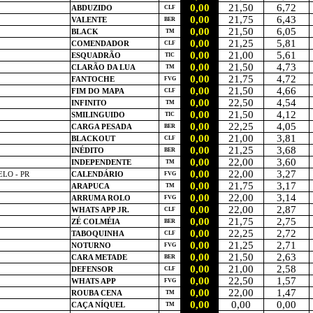
0,00
21,50
6,72
ABDUZIDO
CLF
0,00
21,75
6,43
VALENTE
BER
0,00
21,50
6,05
BLACK
TM
0,00
21,25
5,81
COMENDADOR
CLF
0,00
21,00
5,61
ESQUADRÃO
TIC
0,00
21,50
4,73
CLARÃO DA LUA
TM
0,00
21,75
4,72
FANTOCHE
FVG
0,00
21,50
4,66
FIM DO MAPA
CLF
0,00
22,50
4,54
INFINITO
TM
0,00
21,50
4,12
SMILINGUIDO
TIC
0,00
22,25
4,05
CARGA PESADA
BER
0,00
21,00
3,81
BLACKOUT
CLF
0,00
21,25
3,68
INÉDITO
BER
0,00
22,00
3,60
INDEPENDENTE
TM
0,00
22,00
3,27
LO - PR
CALENDÁRIO
FVG
0,00
21,75
3,17
ARAPUCA
TM
0,00
22,00
3,14
ARRUMA ROLO
FVG
0,00
22,00
2,87
WHATS APP JR.
CLF
0,00
21,75
2,75
ZÉ COLMÉIA
BER
0,00
22,25
2,72
TABOQUINHA
CLF
0,00
21,25
2,71
NOTURNO
FVG
0,00
21,50
2,63
CARA METADE
BER
0,00
21,00
2,58
DEFENSOR
CLF
0,00
22,50
1,57
WHATS APP
FVG
0,00
22,00
1,47
ROUBA CENA
TM
0,00
0,00
0,00
CAÇA NÍQUEL
TM