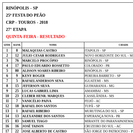
RINÓPOLIS - SP
25ª FESTA DO PEÃO
CRP - TOUROS - 2018
27° ETAPA
QUINTA-FEIRA - RESULTADO
QTDE
RANK
NOME
CIDADE
1
8
MALAQUIAS CASTRO
ITAPOLIS - SP
2
12
JULIO CESAR RODRIGUES
NOVO HORIZONTE DO SUL - M
3
76
MARCELO PROCÓPIO
RINÓPOLIS - SP
4
17
PAULO EDUARDO ROSSETTO
COLORADO - PR
5
80
ALISSON SOARES RIBEIRO
RINÓPOLIS - SP
6
9
KENY ROGER
PEREIRA BARRETO - SP
7
5
RAFAEL ANDERSON SENA
IGUATEMI - MS
8
15
JEFERSON SILVA
GUIMARANIA - MG
9
25
LUCAS GABRIEL LIMA
AMAMBAI - MS
10
23
CLEBER HENR. MARQUES
CASSILÂNDIA - MS
11
7
VANICÉLIO PAIVA
FEIJÓ - AC
12
18
RAFAEL DOS SANTOS
TUPÃ - SP
13
1
RAFAEL RIBEIRO
MURUTINGA DO SUL - SP
14
13
ALEXANDRE DOS SANTOS
ESPERANÇA NOVA - PR
15
83
SAMUEL TIAGO
MIRANTE DO PARANAPANEMA 
16
16
JOSÉ TAISON
CRUZEIRO DO SUL - AC
17
22
JOSE ALBERTO DE CASTRO
SÃO JORGE DO PATROCINIO - P