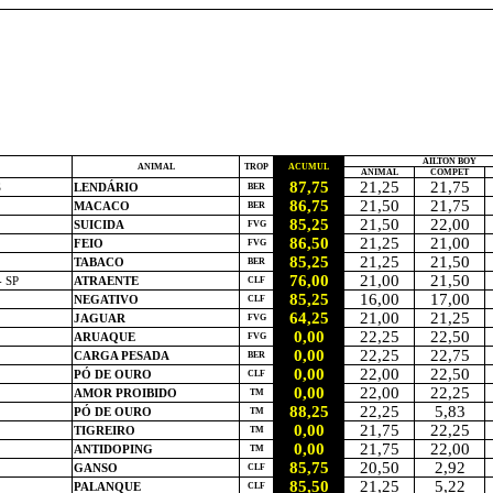
AÍLTON BOY
ANIMAL
TROP
ACUMUL
ANIMAL
COMPET
87,75
21,25
21,75
S
LENDÁRIO
BER
86,75
21,50
21,75
MACACO
BER
85,25
21,50
22,00
SUICIDA
FVG
86,50
21,25
21,00
FEIO
FVG
85,25
21,25
21,50
TABACO
BER
76,00
21,00
21,50
 SP
ATRAENTE
CLF
85,25
16,00
17,00
NEGATIVO
CLF
64,25
21,00
21,25
JAGUAR
FVG
0,00
22,25
22,50
ARUAQUE
FVG
0,00
22,25
22,75
CARGA PESADA
BER
0,00
22,00
22,50
PÓ DE OURO
CLF
0,00
22,00
22,25
AMOR PROIBIDO
TM
88,25
22,25
5,83
PÓ DE OURO
TM
0,00
21,75
22,25
TIGREIRO
TM
0,00
21,75
22,00
ANTIDOPING
TM
85,75
20,50
2,92
GANSO
CLF
85,50
21,25
5,22
PALANQUE
CLF