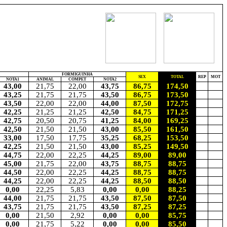
FORMIGUINHA
SEX
TOTAL
REP
MOT
NOTA1
ANIMAL
COMPET
NOTA2
43,00
21,75
22,00
43,75
86,75
174,50
43,25
21,75
21,75
43,50
86,75
173,50
43,50
22,00
22,00
44,00
87,50
172,75
42,25
21,25
21,25
42,50
84,75
171,25
42,75
20,50
20,75
41,25
84,00
169,25
42,50
21,50
21,50
43,00
85,50
161,50
33,00
17,50
17,75
35,25
68,25
153,50
42,25
21,50
21,50
43,00
85,25
149,50
44,75
22,00
22,25
44,25
89,00
89,00
45,00
21,75
22,00
43,75
88,75
88,75
44,50
22,00
22,25
44,25
88,75
88,75
44,25
22,00
22,25
44,25
88,50
88,50
0,00
22,25
5,83
0,00
0,00
88,25
44,00
21,75
21,75
43,50
87,50
87,50
43,75
21,75
21,75
43,50
87,25
87,25
0,00
21,50
2,92
0,00
0,00
85,75
0,00
21,75
5,22
0,00
0,00
85,50