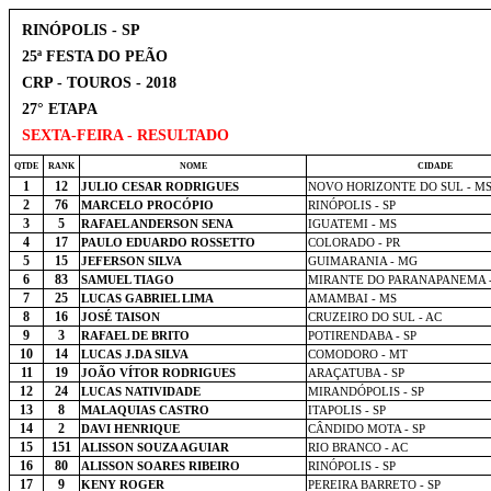
RINÓPOLIS - SP
25ª FESTA DO PEÃO
CRP - TOUROS - 2018
27° ETAPA
SEXTA-FEIRA - RESULTADO
QTDE
RANK
NOME
CIDADE
1
12
JULIO CESAR RODRIGUES
NOVO HORIZONTE DO SUL - M
2
76
MARCELO PROCÓPIO
RINÓPOLIS - SP
3
5
RAFAEL ANDERSON SENA
IGUATEMI - MS
4
17
PAULO EDUARDO ROSSETTO
COLORADO - PR
5
15
JEFERSON SILVA
GUIMARANIA - MG
6
83
SAMUEL TIAGO
MIRANTE DO PARANAPANEMA -
7
25
LUCAS GABRIEL LIMA
AMAMBAI - MS
8
16
JOSÉ TAISON
CRUZEIRO DO SUL - AC
9
3
RAFAEL DE BRITO
POTIRENDABA - SP
10
14
LUCAS J.DA SILVA
COMODORO - MT
11
19
JOÃO VÍTOR RODRIGUES
ARAÇATUBA - SP
12
24
LUCAS NATIVIDADE
MIRANDÓPOLIS - SP
13
8
MALAQUIAS CASTRO
ITAPOLIS - SP
14
2
DAVI HENRIQUE
CÂNDIDO MOTA - SP
15
151
ALISSON SOUZA AGUIAR
RIO BRANCO - AC
16
80
ALISSON SOARES RIBEIRO
RINÓPOLIS - SP
17
9
KENY ROGER
PEREIRA BARRETO - SP