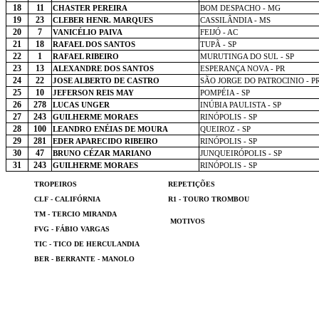
18
11
CHASTER PEREIRA
BOM DESPACHO - MG
19
23
CLEBER HENR. MARQUES
CASSILÂNDIA - MS
20
7
VANICÉLIO PAIVA
FEIJÓ - AC
21
18
RAFAEL DOS SANTOS
TUPÃ - SP
22
1
RAFAEL RIBEIRO
MURUTINGA DO SUL - SP
23
13
ALEXANDRE DOS SANTOS
ESPERANÇA NOVA - PR
24
22
JOSE ALBERTO DE CASTRO
SÃO JORGE DO PATROCINIO - P
25
10
JEFERSON REIS MAY
POMPÉIA - SP
26
278
LUCAS UNGER
INÚBIA PAULISTA - SP
27
243
GUILHERME MORAES
RINÓPOLIS - SP
28
100
LEANDRO ENÉIAS DE MOURA
QUEIROZ - SP
29
281
EDER APARECIDO RIBEIRO
RINÓPOLIS - SP
30
47
BRUNO CÉZAR MARIANO
JUNQUEIRÓPOLIS - SP
31
243
GUILHERME MORAES
RINÓPOLIS - SP
TROPEIROS
REPETIÇÕES
CLF - CALIFÓRNIA
R1 - TOURO TROMBOU
TM - TERCIO MIRANDA
MOTIVOS
FVG - FÁBIO VARGAS
TIC - TICO DE HERCULANDIA
BER - BERRANTE - MANOLO