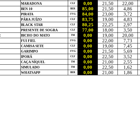
0,00
21,50
22,00
MARADONA
CLF
85,00
21,50
4,86
BEN 10
BER
84,00
23,00
3,72
PIRATA
FVG
83,75
19,00
4,83
PÁRA JUÍZO
CLF
80,25
22,25
2,97
BLACK STAR
CLF
77,00
18,00
3,50
PRESENTE DE SOGRA
CLF
0,00
19,00
20,00
R
BICHO DO MATO
TM
0,00
22,00
7,73
FUI FIEL
FVG
0,00
19,00
7,45
CAMISA SETE
CLF
0,00
21,50
5,69
GARIMPO
FVG
0,00
22,50
3,52
IPORÁ
CLF
0,00
21,00
2,55
CAÇA NÍQUEL
TM
0,00
22,50
1,62
SIMULADO
TM
0,00
21,00
1,86
WHATSAPP
BER