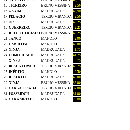
14
SANTO FORTE
BRUNO MESSINA
42,75
15
TIGREIRO
BRUNO MESSINA
42,50
16
XAXIM
MADRUGADA
42,50
17
PEDÁGIO
TERCIO MIRANDA
42,50
18
007
MADRUGADA
42,25
19
GUERREIRO
TERCIO MIRANDA
42,25
20
REI DO CERRADO
BRUNO MESSINA
42,25
21
TANGO
MANOLO
42,00
22
CABULOSO
MANOLO
42,00
23
NINJA
MADRUGADA
41,75
24
COMPLICADO
MADRUGADA
41,75
25
XINFÚ
MADRUGADA
40,75
26
BLACK POWER
TERCIO MIRANDA
40,75
27
INÉDITO
MANOLO
40,50
28
DESERTO
MADRUGADA
40,00
29
NINJA
BRUNO MESSINA
32,00
30
CARGA PESADA
TERCIO MIRANDA
32,00
31
POSSEIDON
MADRUGADA
31,00
32
CARA METADE
MANOLO
20,00