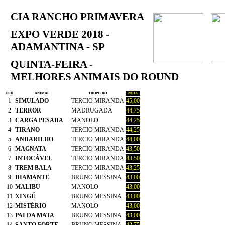
CIA RANCHO PRIMAVERA
EXPO VERDE 2018 -
ADAMANTINA - SP
QUINTA-FEIRA -
MELHORES ANIMAIS DO ROUND
ORD
ANIMAL
TROPEIRO
NOTA
1
SIMULADO
TERCIO MIRANDA
45,00
2
TERROR
MADRUGADA
44,75
3
CARGA PESADA
MANOLO
44,25
4
TIRANO
TERCIO MIRANDA
44,25
5
ANDARILHO
TERCIO MIRANDA
44,00
6
MAGNATA
TERCIO MIRANDA
43,50
7
INTOCÁVEL
TERCIO MIRANDA
43,50
8
TREM BALA
TERCIO MIRANDA
43,25
9
DIAMANTE
BRUNO MESSINA
43,00
10
MALIBU
MANOLO
43,00
11
XINGÚ
BRUNO MESSINA
43,00
12
MISTÉRIO
MANOLO
43,00
13
PAI DA MATA
BRUNO MESSINA
43,00