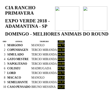
CIA RANCHO
PRIMAVERA
EXPO VERDE 2018 -
ADAMANTINA - SP
DOMINGO - MELHORES ANIMAIS DO ROUND
ORD
ANIMAL
TROPEIRO
NOTA
1
MARGOSO
MANOLO
44,75
2
COPENHAGEN
TERCIO MIRANDA
44,50
3
SIMULADO
TERCIO MIRANDA
44,50
4
GATO MESTRE
TERCIO MIRANDA
44,00
5
NAPOLITANO
TERCIO MIRANDA
44,00
6
COLISEU
MADRUGADA
43,75
7
LORD
TERCIO MIRANDA
43,75
8
MACACO
MANOLO
43,25
9
SEMELHANTE
TERCIO MIRANDA
43,25
10
CASO PENSADO
BRUNO MESSINA
41,25