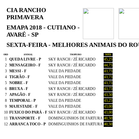
CIA RANCHO
PRIMAVERA
EMAPA 2018 - CUTIANO -
AVARÉ - SP
SEXTA-FEIRA - MELHORES ANIMAIS DO R
ORD
ANIMAL
TROPEIRO
NOTA
1
QUEDA LIVRE - P
SKY RANCH / ZÉ RICARDO
45,25
2
MENSAGEIRO - F
SKY RANCH / ZÉ RICARDO
44,75
3
MESSI - F
VALE DA PIEDADE
43,75
4
TIGRÃO - F
VALE DA PIEDADE
43,75
5
NOBRE - F
VALE DA PIEDADE
43,75
6
BRUXA - F
SKY RANCH / ZÉ RICARDO
43,75
7
APAGÃO - F
SKY RANCH / ZÉ RICARDO
43,50
8
TEMPORAL - P
VALE DA PIEDADE
43,25
9
MAJESTADE - F
VALE DA PIEDADE
43,00
10
FUXICO DO PARÁ - F
SKY RANCH / ZÉ RICARDO
43,00
11
TRANSPORTE - F
DOMINGUINHOS DE FARTURA
40,50
12
ARRANCA TOCO - P
DOMINGUINHOS DE FARTURA
40,50