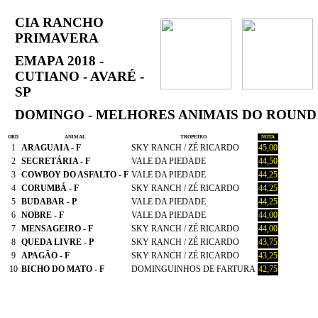
CIA RANCHO
PRIMAVERA
EMAPA 2018 -
CUTIANO - AVARÉ -
SP
DOMINGO - MELHORES ANIMAIS DO ROUND
ORD
ANIMAL
TROPEIRO
NOTA
1
ARAGUAIA - F
SKY RANCH / ZÉ RICARDO
45,00
2
SECRETÁRIA - F
VALE DA PIEDADE
44,50
3
COWBOY DO ASFALTO - F
VALE DA PIEDADE
44,25
4
CORUMBÁ - F
SKY RANCH / ZÉ RICARDO
44,25
5
BUDABAR - P
VALE DA PIEDADE
44,25
6
NOBRE - F
VALE DA PIEDADE
44,00
7
MENSAGEIRO - F
SKY RANCH / ZÉ RICARDO
44,00
8
QUEDA LIVRE - P
SKY RANCH / ZÉ RICARDO
43,75
9
APAGÃO - F
SKY RANCH / ZÉ RICARDO
43,25
10
BICHO DO MATO - F
DOMINGUINHOS DE FARTURA
42,75