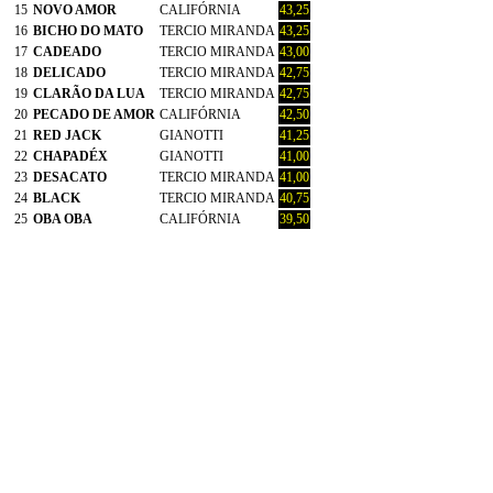
15
NOVO AMOR
CALIFÓRNIA
43,25
16
BICHO DO MATO
TERCIO MIRANDA
43,25
17
CADEADO
TERCIO MIRANDA
43,00
18
DELICADO
TERCIO MIRANDA
42,75
19
CLARÃO DA LUA
TERCIO MIRANDA
42,75
20
PECADO DE AMOR
CALIFÓRNIA
42,50
21
RED JACK
GIANOTTI
41,25
22
CHAPADÉX
GIANOTTI
41,00
23
DESACATO
TERCIO MIRANDA
41,00
24
BLACK
TERCIO MIRANDA
40,75
25
OBA OBA
CALIFÓRNIA
39,50