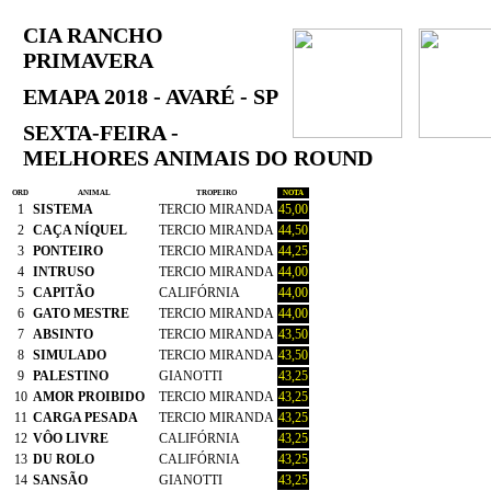
CIA RANCHO
PRIMAVERA
EMAPA 2018 - AVARÉ - SP
SEXTA-FEIRA -
MELHORES ANIMAIS DO ROUND
ORD
ANIMAL
TROPEIRO
NOTA
1
SISTEMA
TERCIO MIRANDA
45,00
2
CAÇA NÍQUEL
TERCIO MIRANDA
44,50
3
PONTEIRO
TERCIO MIRANDA
44,25
4
INTRUSO
TERCIO MIRANDA
44,00
5
CAPITÃO
CALIFÓRNIA
44,00
6
GATO MESTRE
TERCIO MIRANDA
44,00
7
ABSINTO
TERCIO MIRANDA
43,50
8
SIMULADO
TERCIO MIRANDA
43,50
9
PALESTINO
GIANOTTI
43,25
10
AMOR PROIBIDO
TERCIO MIRANDA
43,25
11
CARGA PESADA
TERCIO MIRANDA
43,25
12
VÔO LIVRE
CALIFÓRNIA
43,25
13
DU ROLO
CALIFÓRNIA
43,25
14
SANSÃO
GIANOTTI
43,25