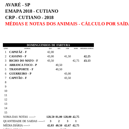
AVARÉ - SP
EMAPA 2018 - CUTIANO
CRP - CUTIANO - 2018
MÉDIAS E NOTAS DOS ANIMAIS - CÁLCULO POR SAÍD
DOMINGUINHOS DE FARTURA
QTDE
ANIMAL
QUI
SEX
SÁB
DOM
MELHOR ANIMAL
1
CAPATÁZ - F
42,00
2
CASSINO - F
43,00
41,50
42,25
3
BICHO DO MATO - F
43,50
42,75
43,13
4
ARRANCA TOCO - P
40,50
5
TRANSPORTE - F
40,50
6
GUERREIRO - P
43,00
7
CAPITÃO - F
43,50
8
9
10
11
12
13
14
15
SOMA DAS NOTAS ------>
128,50
81,00
128,00
42,75
QUANTIDADE DE SAIDAS ------>
3
2
3
1
MÉDIA DIÁRIA ------>
42,83
40,50
42,67
42,75