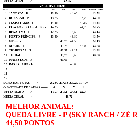
MÉDIA GERAL ------>
42,25
VALE DA PIEDADE
QTDE
ANIMAL
QUI
SEX
SÁB
DOM
MELHOR ANIMAL
1
JANGADA - F
43,50
44,00
43,75
2
BUDABAR - P
43,75
44,25
44,00
3
SECRETÁRIA - F
44,25
44,50
44,38
4
COWBOY DO ASFALTO - F
44,25
44,25
44,25
5
DESATINO - F
42,75
43,50
43,13
6
PORTO PRÍNCIPE - F
43,50
43,50
43,50
7
MESSI - F
43,75
44,50
44,13
8
NOBRE - F
43,75
44,00
43,88
9
TEMPORAL - P
43,25
43,25
43,25
10
TIGRÃO - F
43,75
43,50
43,63
11
MAJESTADE - F
43,00
12
RASTREADO - F
43,00
13
14
15
SOMA DAS NOTAS ------>
262,00
217,50
305,25
177,00
QUANTIDADE DE SAIDAS ------>
6
5
7
4
MÉDIA DIÁRIA ------>
43,67
43,50
43,61
44,25
MÉDIA GERAL ------>
43,72
MELHOR ANIMAL:
QUEDA LIVRE - P (SKY RANCH / ZÉ 
44,50 PONTOS