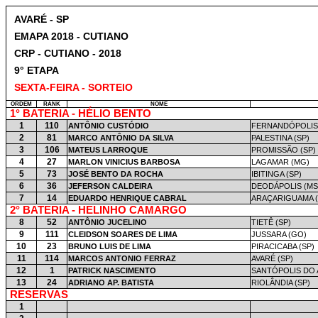
AVARÉ - SP
EMAPA 2018 - CUTIANO
CRP - CUTIANO - 2018
9° ETAPA
SEXTA-FEIRA - SORTEIO
ORDEM
RANK
NOME
1° BATERIA - HÉLIO BENTO
1
110
ANTÔNIO CUSTÓDIO
FERNANDÓPOLIS 
2
81
MARCO ANTÔNIO DA SILVA
PALESTINA (SP)
3
106
MATEUS LARROQUE
PROMISSÃO (SP)
4
27
MARLON VINICIUS BARBOSA
LAGAMAR (MG)
5
73
JOSÉ BENTO DA ROCHA
IBITINGA (SP)
6
36
JEFERSON CALDEIRA
DEODÁPOLIS (MS
7
14
EDUARDO HENRIQUE CABRAL
ARAÇARIGUAMA (
2° BATERIA - HELINHO CAMARGO
8
52
ANTÔNIO JUCELINO
TIETÊ (SP)
9
111
CLEIDSON SOARES DE LIMA
JUSSARA (GO)
10
23
BRUNO LUIS DE LIMA
PIRACICABA (SP)
11
114
MARCOS ANTONIO FERRAZ
AVARÉ (SP)
12
1
PATRICK NASCIMENTO
SANTÓPOLIS DO 
13
24
ADRIANO AP. BATISTA
RIOLÂNDIA (SP)
RESERVAS
1