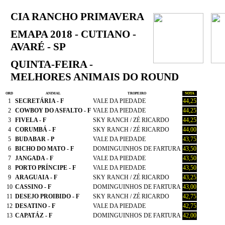
CIA RANCHO PRIMAVERA
EMAPA 2018 - CUTIANO -
AVARÉ - SP
QUINTA-FEIRA -
MELHORES ANIMAIS DO ROUND
ORD
ANIMAL
TROPEIRO
NOTA
1
SECRETÁRIA - F
VALE DA PIEDADE
44,25
2
COWBOY DO ASFALTO - F
VALE DA PIEDADE
44,25
3
FIVELA - F
SKY RANCH / ZÉ RICARDO
44,25
4
CORUMBÁ - F
SKY RANCH / ZÉ RICARDO
44,00
5
BUDABAR - P
VALE DA PIEDADE
43,75
6
BICHO DO MATO - F
DOMINGUINHOS DE FARTURA
43,50
7
JANGADA - F
VALE DA PIEDADE
43,50
8
PORTO PRÍNCIPE - F
VALE DA PIEDADE
43,50
9
ARAGUAIA - F
SKY RANCH / ZÉ RICARDO
43,25
10
CASSINO - F
DOMINGUINHOS DE FARTURA
43,00
11
DESEJO PROIBIDO - F
SKY RANCH / ZÉ RICARDO
42,75
12
DESATINO - F
VALE DA PIEDADE
42,75
13
CAPATÁZ - F
DOMINGUINHOS DE FARTURA
42,00