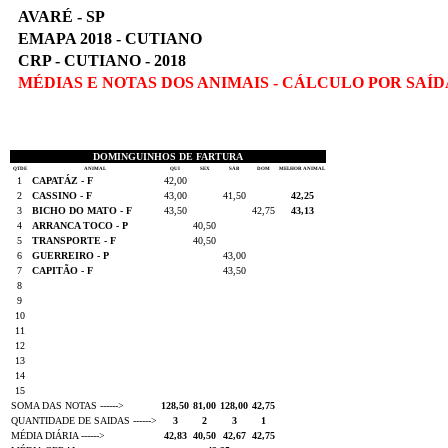
AVARÉ - SP
EMAPA 2018 - CUTIANO
CRP - CUTIANO - 2018
MÉDIAS E NOTAS DOS ANIMAIS - CÁLCULO POR SAÍD
DOMINGUINHOS DE FARTURA
QTDE
ANIMAL
QUI
SEX
SÁB
DOM
MELHOR ANIMAL
1
CAPATÁZ - F
42,00
2
CASSINO - F
43,00
41,50
42,25
3
BICHO DO MATO - F
43,50
42,75
43,13
4
ARRANCA TOCO - P
40,50
5
TRANSPORTE - F
40,50
6
GUERREIRO - P
43,00
7
CAPITÃO - F
43,50
8
9
10
11
12
13
14
15
SOMA DAS NOTAS ------>
128,50
81,00
128,00
42,75
QUANTIDADE DE SAIDAS ------>
3
2
3
1
MÉDIA DIÁRIA ------>
42,83
40,50
42,67
42,75