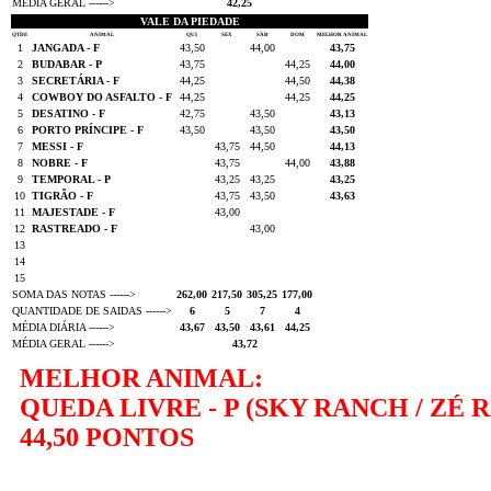
MÉDIA GERAL ------>
42,25
VALE DA PIEDADE
QTDE
ANIMAL
QUI
SEX
SÁB
DOM
MELHOR ANIMAL
1
JANGADA - F
43,50
44,00
43,75
2
BUDABAR - P
43,75
44,25
44,00
3
SECRETÁRIA - F
44,25
44,50
44,38
4
COWBOY DO ASFALTO - F
44,25
44,25
44,25
5
DESATINO - F
42,75
43,50
43,13
6
PORTO PRÍNCIPE - F
43,50
43,50
43,50
7
MESSI - F
43,75
44,50
44,13
8
NOBRE - F
43,75
44,00
43,88
9
TEMPORAL - P
43,25
43,25
43,25
10
TIGRÃO - F
43,75
43,50
43,63
11
MAJESTADE - F
43,00
12
RASTREADO - F
43,00
13
14
15
SOMA DAS NOTAS ------>
262,00
217,50
305,25
177,00
QUANTIDADE DE SAIDAS ------>
6
5
7
4
MÉDIA DIÁRIA ------>
43,67
43,50
43,61
44,25
MÉDIA GERAL ------>
43,72
MELHOR ANIMAL:
QUEDA LIVRE - P (SKY RANCH / ZÉ 
44,50 PONTOS