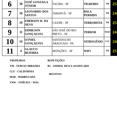
6
JOSÉ GONZAGA
25
30
TACIBA - SP
TIGREIRO
TM
JÚNIOR
7
LEONARDO DOS
BALA
24
16
TABAPUÃ - SP
TM
SANTOS
PERDIDA
8
EMERSON H. DA
25
19
CAJOBI - SP
TERRORISTA
TM
SILVA
9
EDMILSON
SÃO JOSÉ DO RIO
24
11
TERROR
MAD
GONÇALVES
PRETO - SP
10
OTNIEL
SANTANA DO
24
14
NITROGÊNIO
CLF
GONÇALVES
ARAGUAIA - PA
11
GLAUCO
25
4
MONÇÕES - SP
WIFI
TM
BEZERRA
TROPEIROS
REPETIÇÕES
TM - TERCIO MIRANDA
R1 - ANIMAL DESCLASSIFICADO
CLF - CALIFÓRNIA
MOTIVOS
MAD - MADRUGADA
VNW - VINÍCIUS / WAG