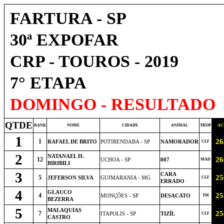
FARTURA - SP
30ª EXPOFAR
CRP - TOUROS - 2019
7° ETAPA
DOMINGO - RESULTADO
QTDE
RANK
NOME
CIDADE
ANIMAL
TROP
AC
1
26
1
RAFAEL DE BRITO
POTIRENDABA - SP
NAMORADOR
CLF
2
NATANAEL H.
26
12
UCHOA - SP
007
MAD
BIRIBILI
3
CARA
25
5
JEFERSON SILVA
GUIMARANIA - MG
CLF
ERRADO
4
GLAUCO
25
4
MONÇÕES - SP
DESACATO
TM
BEZERRA
5
MALAQUIAS
25
7
ITAPOLIS - SP
TIZÍL
CLF
CASTRO