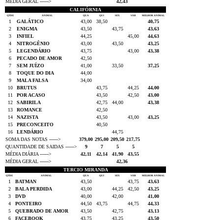
MÉDIA GERAL ------>
42,43
CALIFÓRNIA
QTDE
ANIMAL
QUA
QUI
SEX
SÁB
MELHOR ANIMAL
1
GALÁTICO
43,00
38,50
40,75
2
ENIGMA
43,50
43,75
43,63
3
INFIEL
44,25
45,00
44,63
4
NITROGÊNIO
43,00
43,50
43,25
5
LEGENDÁRIO
43,75
43,00
43,38
6
PECADO DE AMOR
42,50
7
SEM JUÍZO
41,00
33,50
37,25
8
TOQUE DO DIA
44,00
9
MALA FALSA
34,00
10
BRUTUS
43,75
44,25
44,00
11
POR ACASO
43,50
42,50
43,00
12
SABIRILA
42,75
44,00
43,38
13
ROMANCE
42,50
14
NAZISTA
43,50
43,00
43,25
15
PRECONCEITO
40,50
16
LENDÁRIO
44,75
SOMA DAS NOTAS ------>
379,00
295,00
209,50
217,75
QUANTIDADE DE SAIDAS ------>
9
7
5
5
MÉDIA DIÁRIA ------>
42,11
42,14
41,90
43,55
MÉDIA GERAL ------>
42,36
TERCIO MIRANDA
QTDE
ANIMAL
QUA
QUI
SEX
SÁB
MELHOR ANIMAL
1
BATMAN
43,50
43,75
43,63
2
BALA PERDIDA
43,00
44,25
42,50
43,25
3
DVD
40,00
42,00
41,00
4
PONTEIRO
44,50
43,75
44,75
44,33
5
QUEBRADO DE AMOR
43,50
42,75
43,13
6
FACEBOOK
43,75
43,25
43,50