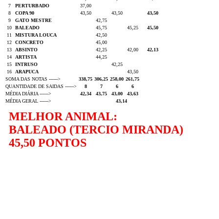
7
PERTURBADO
37,00
8
COPA 90
43,50
43,50
43,50
9
GATO MESTRE
42,75
10
BALEADO
45,75
45,25
45,50
11
MISTURA LOUCA
42,50
12
CONCRETO
45,00
13
ABSINTO
42,25
42,00
42,13
14
ARTISTA
44,25
15
INTRUSO
42,25
16
ARAPUCA
43,50
SOMA DAS NOTAS ------>
338,75
306,25
258,00
261,75
QUANTIDADE DE SAIDAS ------>
8
7
6
6
MÉDIA DIÁRIA ------>
42,34
43,75
43,00
43,63
MÉDIA GERAL ------>
43,14
MELHOR ANIMAL:
BALEADO (TERCIO MIRANDA)
45,50 PONTOS