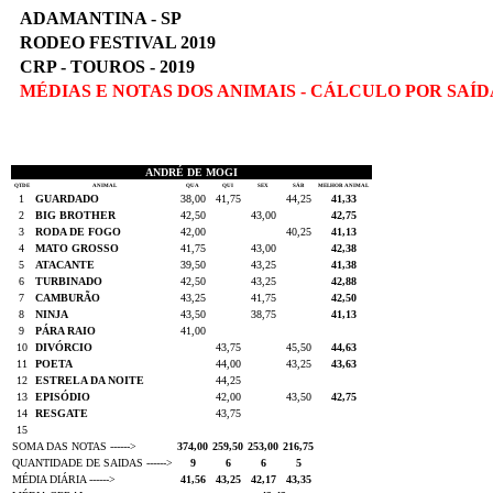
ADAMANTINA - SP
RODEO FESTIVAL 2019
CRP - TOUROS - 2019
MÉDIAS E NOTAS DOS ANIMAIS - CÁLCULO POR SAÍD
ANDRÉ DE MOGI
QTDE
ANIMAL
QUA
QUI
SEX
SÁB
MELHOR ANIMAL
1
GUARDADO
38,00
41,75
44,25
41,33
2
BIG BROTHER
42,50
43,00
42,75
3
RODA DE FOGO
42,00
40,25
41,13
4
MATO GROSSO
41,75
43,00
42,38
5
ATACANTE
39,50
43,25
41,38
6
TURBINADO
42,50
43,25
42,88
7
CAMBURÃO
43,25
41,75
42,50
8
NINJA
43,50
38,75
41,13
9
PÁRA RAIO
41,00
10
DIVÓRCIO
43,75
45,50
44,63
11
POETA
44,00
43,25
43,63
12
ESTRELA DA NOITE
44,25
13
EPISÓDIO
42,00
43,50
42,75
14
RESGATE
43,75
15
SOMA DAS NOTAS ------>
374,00
259,50
253,00
216,75
QUANTIDADE DE SAIDAS ------>
9
6
6
5
MÉDIA DIÁRIA ------>
41,56
43,25
42,17
43,35