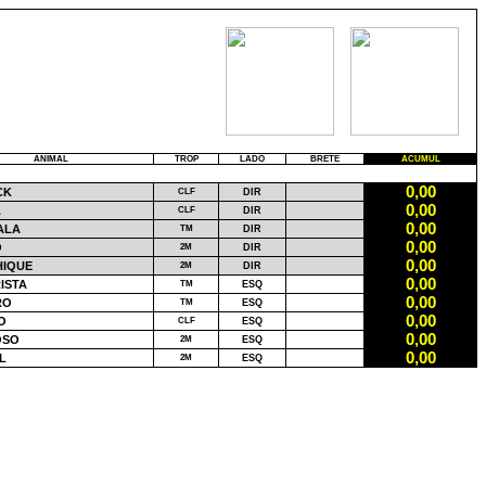
ANIMAL
TROP
LADO
BRETE
ACUMUL
0,00
CK
CLF
DIR
0,00
A
CLF
DIR
0,00
ALA
TM
DIR
0,00
O
2M
DIR
0,00
HIQUE
2M
DIR
0,00
ISTA
TM
ESQ
0,00
RO
TM
ESQ
0,00
O
CLF
ESQ
0,00
OSO
2M
ESQ
0,00
L
2M
ESQ