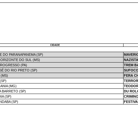
CIDADE
E DO PARANAPANEMA (SP)
MAVERI
ORIZONTE DO SUL (MS)
NAZIST
ROGRESSO (PA)
TREM B
SÉ DO RIO PRETO (SP)
SUFOC
 (MS)
FERA C
(SP)
TERROR
ANIA (MG)
TEODO
A BARRETO (SP)
DU ROL
IA (SP)
CRIMIN
NDABA (SP)
FESTIVA