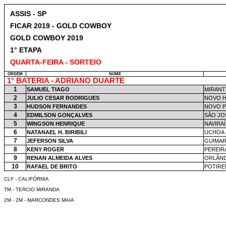
ASSIS - SP
FICAR 2019 - GOLD COWBOY
GOLD COWBOY 2019
1° ETAPA
QUARTA-FEIRA - SORTEIO
ORDEM
NOME
1° BATERIA - ADRIANO DUARTE
1
SAMUEL TIAGO
MIRANT
2
JULIO CESAR RODRIGUES
NOVO H
3
HUDSON FERNANDES
NOVO P
4
EDMILSON GONÇALVES
SÃO JO
5
WINGSON HENRIQUE
NAVIRAÍ
6
NATANAEL H. BIRIBILI
UCHOA 
7
JEFERSON SILVA
GUIMAR
8
KENY ROGER
PEREIR
9
RENAN ALMEIDA ALVES
ORLÂND
10
RAFAEL DE BRITO
POTIRE
CLF - CALIFÓRNIA
TM - TERCIO MIRANDA
2M - 2M - MARCONDES MAIA