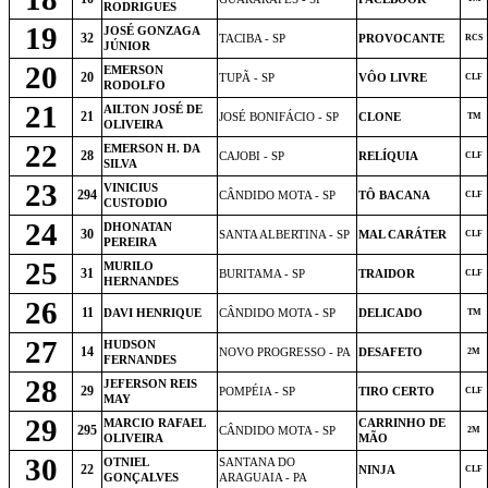
RODRIGUES
19
JOSÉ GONZAGA
32
TACIBA - SP
PROVOCANTE
RCS
JÚNIOR
20
EMERSON
20
TUPÃ - SP
VÔO LIVRE
CLF
RODOLFO
21
AILTON JOSÉ DE
21
JOSÉ BONIFÁCIO - SP
CLONE
TM
OLIVEIRA
22
EMERSON H. DA
28
CAJOBI - SP
RELÍQUIA
CLF
SILVA
23
VINICIUS
294
CÂNDIDO MOTA - SP
TÔ BACANA
CLF
CUSTODIO
24
DHONATAN
30
SANTA ALBERTINA - SP
MAL CARÁTER
CLF
PEREIRA
25
MURILO
31
BURITAMA - SP
TRAIDOR
CLF
HERNANDES
26
11
DAVI HENRIQUE
CÂNDIDO MOTA - SP
DELICADO
TM
27
HUDSON
14
NOVO PROGRESSO - PA
DESAFETO
2M
FERNANDES
28
JEFERSON REIS
29
POMPÉIA - SP
TIRO CERTO
CLF
MAY
29
MARCIO RAFAEL
CARRINHO DE
295
CÂNDIDO MOTA - SP
2M
OLIVEIRA
MÃO
30
OTNIEL
SANTANA DO
22
NINJA
CLF
GONÇALVES
ARAGUAIA - PA