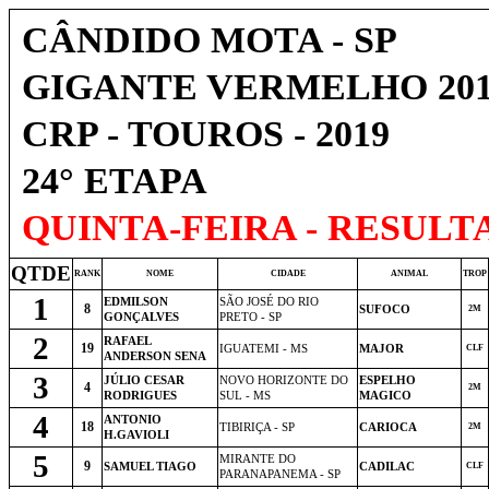
CÂNDIDO MOTA - SP
GIGANTE VERMELHO 201
CRP - TOUROS - 2019
24° ETAPA
QUINTA-FEIRA - RESULT
QTDE
RANK
NOME
CIDADE
ANIMAL
TROP
1
EDMILSON
SÃO JOSÉ DO RIO
8
SUFOCO
2M
GONÇALVES
PRETO - SP
2
RAFAEL
19
IGUATEMI - MS
MAJOR
CLF
ANDERSON SENA
3
JÚLIO CESAR
NOVO HORIZONTE DO
ESPELHO
4
2M
RODRIGUES
SUL - MS
MAGICO
4
ANTONIO
18
TIBIRIÇA - SP
CARIOCA
2M
H.GAVIOLI
5
MIRANTE DO
9
SAMUEL TIAGO
CADILAC
CLF
PARANAPANEMA - SP