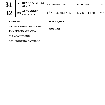
31
RENAN ALMEIDA
5
ORLÂNDIA - SP
FESTIVAL
2M
ALVES
32
ALEXANDRE
296
CÂNDIDO MOTA - SP
MY BROTHER
CLF
SEGATELI
TROPEIROS
REPETIÇÕES
2M - 2M - MARCONDES MAIA
MOTIVOS
TM - TERCIO MIRANDA
CLF - CALIFÓRNIA
RCS - ROGÉRIO CASTILHO