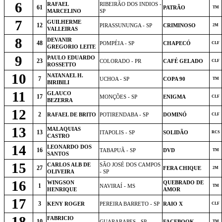
6
RAFAEL
RIBEIRÃO DOS INDIOS -
61
PATRÃO
TM
MARCELINO
SP
7
GUILHERME
12
PIRASSUNUNGA - SP
CRIMINOSO
2M
VALLEIRAS
8
DEVANIR
48
POMPÉIA - SP
CHAPECÓ
CLF
GREGORIO LEITE
9
PAULO EDUARDO
23
COLORADO - PR
CAFÉ GELADO
CLF
ROSSETTO
10
NATANAEL H.
7
UCHOA - SP
COPA 90
TM
BIRIBILI
11
GLAUCO
17
MONÇÕES - SP
ENIGMA
CLF
BEZERRA
12
2
RAFAEL DE BRITO
POTIRENDABA - SP
DOMINÓ
CLF
13
MALAQUIAS
13
ITAPOLIS - SP
SOLIDÃO
RCS
CASTRO
14
LEONARDO DOS
16
TABAPUÃ - SP
DVD
TM
SANTOS
15
CARLOS ALB DE
SÃO JOSÉ DOS CAMPOS
27
FERA CHIQUE
2M
OLIVEIRA
- SP
16
WINGSON
QUEBRADO DE
1
NAVIRAÍ - MS
TM
HENRIQUE
AMOR
17
3
KENY ROGER
PEREIRA BARRETO - SP
RAIO X
CLF
18
FABRICIO
10
GUARARAPES - SP
FACEBOOK
TM