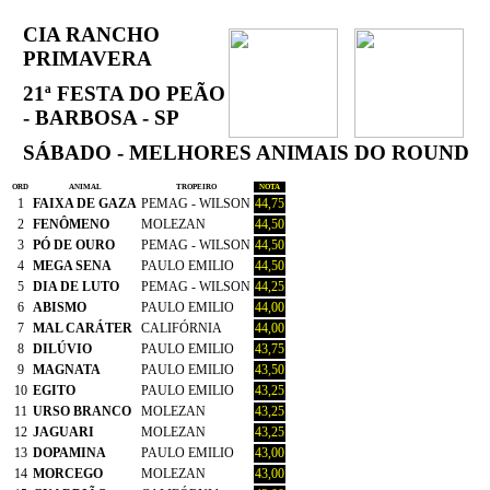
CIA RANCHO
PRIMAVERA
21ª FESTA DO PEÃO
- BARBOSA - SP
SÁBADO - MELHORES ANIMAIS DO ROUND
ORD
ANIMAL
TROPEIRO
NOTA
1
FAIXA DE GAZA
PEMAG - WILSON
44,75
2
FENÔMENO
MOLEZAN
44,50
3
PÓ DE OURO
PEMAG - WILSON
44,50
4
MEGA SENA
PAULO EMILIO
44,50
5
DIA DE LUTO
PEMAG - WILSON
44,25
6
ABISMO
PAULO EMILIO
44,00
7
MAL CARÁTER
CALIFÓRNIA
44,00
8
DILÚVIO
PAULO EMILIO
43,75
9
MAGNATA
PAULO EMILIO
43,50
10
EGITO
PAULO EMILIO
43,25
11
URSO BRANCO
MOLEZAN
43,25
12
JAGUARI
MOLEZAN
43,25
13
DOPAMINA
PAULO EMILIO
43,00
14
MORCEGO
MOLEZAN
43,00