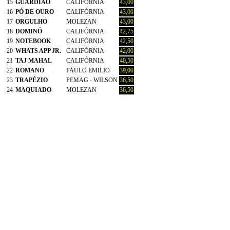
15
GUARDIÃO
CALIFÓRNIA
43,00
16
PÓ DE OURO
CALIFÓRNIA
43,00
17
ORGULHO
MOLEZAN
43,00
18
DOMINÓ
CALIFÓRNIA
42,75
19
NOTEBOOK
CALIFÓRNIA
42,50
20
WHATS APP JR.
CALIFÓRNIA
42,00
21
TAJ MAHAL
CALIFÓRNIA
40,50
22
ROMANO
PAULO EMILIO
39,00
23
TRAPÉZIO
PEMAG - WILSON
36,50
24
MAQUIADO
MOLEZAN
36,50