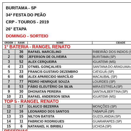
BURITAMA - SP
34ª FESTA DO PEÃO
CRP - TOUROS - 2019
26° ETAPA
DOMINGO - SORTEIO
ORDEM
RANK
NOME
CIDADE
1° BATERIA - RANGEL RENATO
1
36
RAFAEL MARCELINO
RIBEIRÃO DOS INDIOS (
2
90
JEFERSON DE OLIVEIRA
BURITAMA (SP)
3
52
ALEX CERQUEIRA
IGUATEMI (MS)
4
23
OTNIEL GONÇALVES
SANTANA DO ARAGUAIA 
5
33
FRANCIS GUSTAVO DEZEMBRO
CATIGUÁ (SP)
6
68
ALEX APARECIDO MARCÍLIO
MACAUBAL (SP)
7
77
PEDRO HENRIQUE SOUZA
LOURDES (SP)
8
53
FÁBIO ELEUTÉRIO DA SILVA
MIRA ESTRELA (SP)
9
30
DHONATAN PEREIRA
SANTA ALBERTINA (SP)
10
21
RAFAEL ANDERSON SENA
IGUATEMI (MS)
TOP 5 - RANGEL RENATO
11
17
GLAUCO BEZERRA
MONÇÕES (SP)
12
16
LEONARDO DOS SANTOS
TABAPUÃ (SP)
13
15
NILTON BATISTA
GUZOLANDIA (SP)
14
11
FABRICIO RODRIGUES
GUARARAPES (SP)
15
6
NATANAEL H. BIRIBILI
UCHOA (SP)