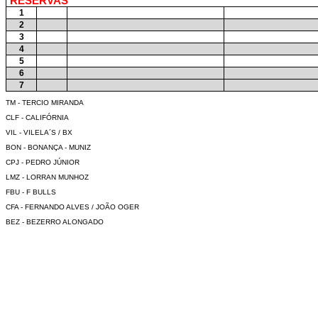
RESERVAS
1
2
3
4
5
6
7
TM - TERCIO MIRANDA
CLF - CALIFÓRNIA
VIL - VILELA´S / BX
BON - BONANÇA - MUNIZ
CPJ - PEDRO JÚNIOR
LMZ - LORRAN MUNHOZ
FBU - F BULLS
CFA - FERNANDO ALVES / JOÃO OGER
BEZ - BEZERRO ALONGADO