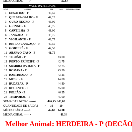
MÉDIA GERAL ------>
42,67
VALE DA PIEDADE
QTDE
ANIMAL
SEX
SÁB
MELHOR ANIMAL
1
DESATINO - F
43,50
2
QUEBRA GALHO - F
42,25
3
OURO NEGRO - F
43,00
4
GRINGO - F
43,75
5
CARTILHA - F
43,00
6
JANGADA - F
43,75
7
VIGILANTE - P
42,75
8
REI DO CANGAÇO - F
40,50
9
GOIOERÊ - F
42,50
11
ABAFA O CASO - F
41,75
12
TIGRÃO - F
43,00
13
PORTO PRÍNCIPE - F
42,75
14
SOMBRA DA MATA - F
42,75
15
ROMANA - F
43,50
16
RASTREADO - P
43,25
17
MESSI - F
44,00
19
BUDABAR - P
44,50
20
REGENTE - P
45,00
21
FOLIÃO - P
46,25
22
TEMPORAL - P
45,00
SOMA DAS NOTAS ------>
426,75
440,00
QUANTIDADE DE SAIDAS ------>
10
10
MÉDIA DIÁRIA ------>
42,68
44,00
MÉDIA GERAL ------>
43,34
Melhor Animal: HERDEIRA - P (DECÃO