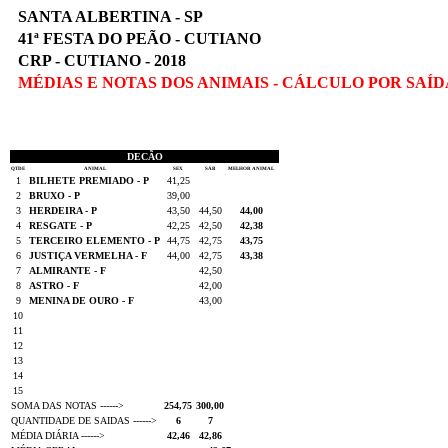
SANTA ALBERTINA - SP
41ª FESTA DO PEÃO - CUTIANO
CRP - CUTIANO - 2018
MÉDIAS E NOTAS DOS ANIMAIS - CÁLCULO POR SAÍD
DECÃO
QTDE
ANIMAL
SEX
SÁB
MELHOR ANIMAL
1
BILHETE PREMIADO - P
41,25
2
BRUXO - P
39,00
3
HERDEIRA - P
43,50
44,50
44,00
4
RESGATE - P
42,25
42,50
42,38
5
TERCEIRO ELEMENTO - P
44,75
42,75
43,75
6
JUSTIÇA VERMELHA - F
44,00
42,75
43,38
7
ALMIRANTE - F
42,50
8
ASTRO - F
42,00
9
MENINA DE OURO - F
43,00
10
11
12
13
14
15
SOMA DAS NOTAS ------>
254,75
300,00
QUANTIDADE DE SAIDAS ------>
6
7
MÉDIA DIÁRIA ------>
42,46
42,86