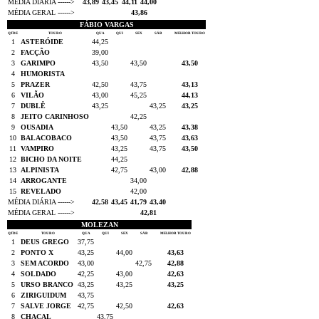
MÉDIA DIÁRIA ------>
43,89
43,45
44,11
44,00
MÉDIA GERAL ------>
43,86
FÁBIO VARGAS
QTDE
TOURO
QUA
QUI
SEX
SÁB
MELHOR TOURO
1
ASTERÓIDE
44,25
2
FACÇÃO
39,00
3
GARIMPO
43,50
43,50
43,50
4
HUMORISTA
5
PRAZER
42,50
43,75
43,13
6
VILÃO
43,00
45,25
44,13
7
DUBLÊ
43,25
43,25
43,25
8
JEITO CARINHOSO
42,25
9
OUSADIA
43,50
43,25
43,38
10
BALACOBACO
43,50
43,75
43,63
11
VAMPIRO
43,25
43,75
43,50
12
BICHO DA NOITE
44,25
13
ALPINISTA
42,75
43,00
42,88
14
ARROGANTE
34,00
15
REVELADO
42,00
MÉDIA DIÁRIA ------>
42,58
43,45
41,79
43,40
MÉDIA GERAL ------>
42,81
MOLEZAN
QTDE
TOURO
QUA
QUI
SEX
SÁB
MELHOR TOURO
1
DEUS GREGO
37,75
2
PONTO X
43,25
44,00
43,63
3
SEM ACORDO
43,00
42,75
42,88
4
SOLDADO
42,25
43,00
42,63
5
URSO BRANCO
43,25
43,25
43,25
6
ZIRIGUIDUM
43,75
7
SALVE JORGE
42,75
42,50
42,63
8
CHACAL
43,75