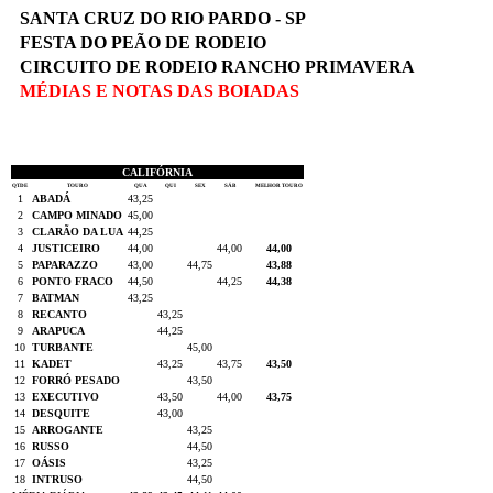
SANTA CRUZ DO RIO PARDO - SP
FESTA DO PEÃO DE RODEIO
CIRCUITO DE RODEIO RANCHO PRIMAVERA
MÉDIAS E NOTAS DAS BOIADAS
CALIFÓRNIA
QTDE
TOURO
QUA
QUI
SEX
SÁB
MELHOR TOURO
1
ABADÁ
43,25
2
CAMPO MINADO
45,00
3
CLARÃO DA LUA
44,25
4
JUSTICEIRO
44,00
44,00
44,00
5
PAPARAZZO
43,00
44,75
43,88
6
PONTO FRACO
44,50
44,25
44,38
7
BATMAN
43,25
8
RECANTO
43,25
9
ARAPUCA
44,25
10
TURBANTE
45,00
11
KADET
43,25
43,75
43,50
12
FORRÓ PESADO
43,50
13
EXECUTIVO
43,50
44,00
43,75
14
DESQUITE
43,00
15
ARROGANTE
43,25
16
RUSSO
44,50
17
OÁSIS
43,25
18
INTRUSO
44,50