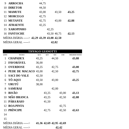
9
ARROCHA
44,75
10
DIRETOR
44,50
11
MAMUTE
43,00
43,50
43,25
12
MORCEGO
42,75
13
MUTANTE
42,75
43,00
42,88
14
ATRAENTE
42,25
15
XAROPINHO
42,25
16
FANTOCHE
43,50
40,75
42,13
MÉDIA DIÁRIA ------>
42,29
43,39
43,08
42,50
MÉDIA GERAL ------>
42,82
THYAGO GIANOTTI
QTDE
TOURO
QUA
QUI
SEX
SÁB
MELHOR TOURO
1
CHAPADEX
43,25
44,50
43,88
2
FAVORÁVEL
36,00
3
OVERDOSE
43,25
42,75
43,00
4
PEDE DE MACACO
43,00
42,50
42,75
5
SACI DO VALE
42,50
6
TÔ AQUI
43,50
43,00
43,25
7
URUTÚ
38,00
8
SAMURAI
42,00
9
BISÃO
43,25
43,00
43,13
10
MÃO BRANCA
43,25
42,50
42,88
11
PÁRA RAIO
41,50
12
BOA PINTA
42,75
13
PRÍNCIPE
42,75
42,50
42,63
14
15
MÉDIA DIÁRIA ------>
41,36
42,69
42,95
42,69
MÉDIA GERAL ------>
42,42