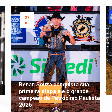
27
JUL
ea
Renan Souza conquista sua
primeira etapa e é o grande
campeão de Patrocínio Paulista
2026