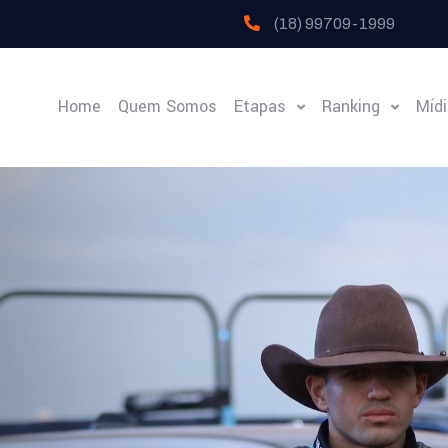
(18) 99709-1999
Home
Quem Somos
Etapas
Ranking
Míd