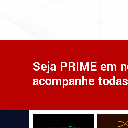
Seja PRIME em n
acompanhe todas 