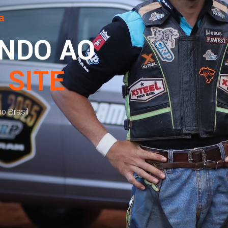
a
INDO AO
 SITE
o Brasil