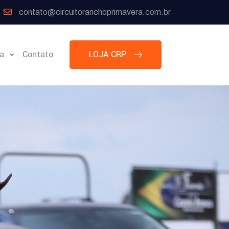
contato@circuitoranchoprimavera.com.br
ia
Contato
LOJA CRP