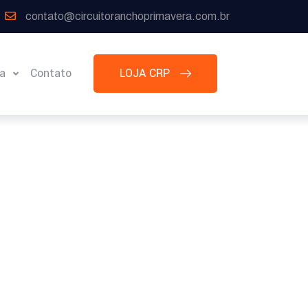
contato@circuitoranchoprimavera.com.br
ia
Contato
LOJA CRP