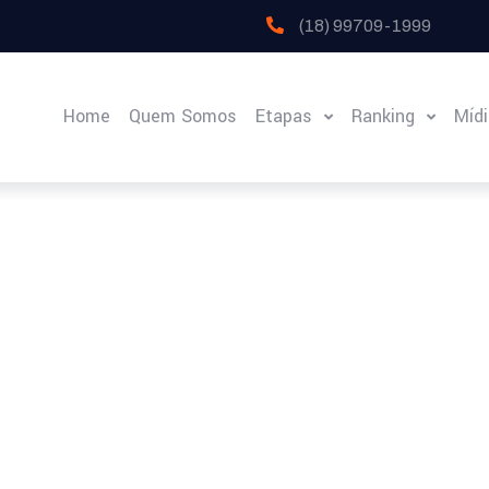
(18) 99709-1999
Home
Quem Somos
Etapas
Ranking
Míd