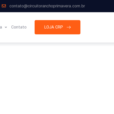
contato@circuitoranchoprimavera.com.br
ia
Contato
LOJA CRP