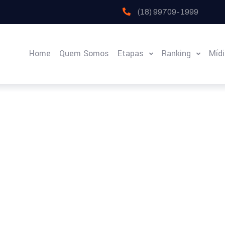
(18) 99709-1999
Home
Quem Somos
Etapas
Ranking
Míd