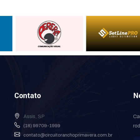
Contato
N
Assis, SP
Ca
(18) 99709-1999
rod
contato@circuitoranchoprimavera.com.br