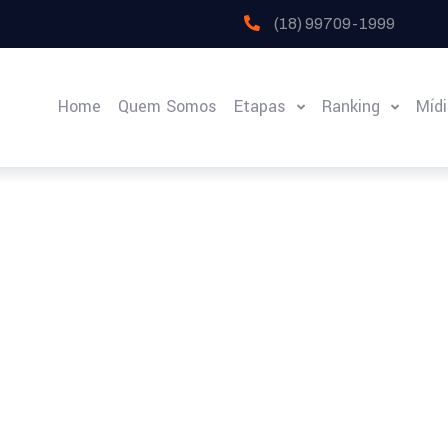
(18) 99709-1999
Home
Quem Somos
Etapas
Ranking
Míd