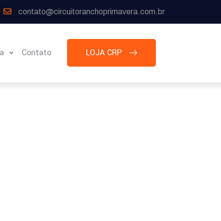
contato@circuitoranchoprimavera.com.br
ia
Contato
LOJA CRP