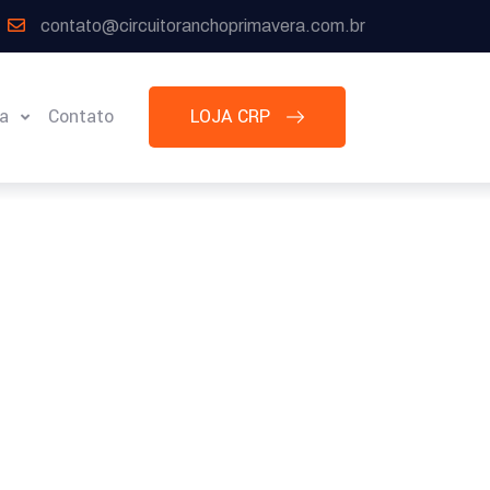
contato@circuitoranchoprimavera.com.br
ia
Contato
LOJA CRP