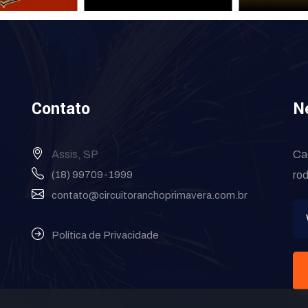
Contato
N
Assis, SP
Ca
(18) 99709-1999
rod
contato@circuitoranchoprimavera.com.br
Política de Privacidade