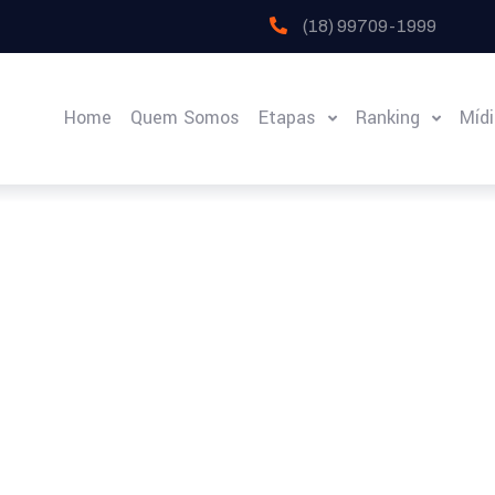
(18) 99709-1999
Home
Quem Somos
Etapas
Ranking
Míd