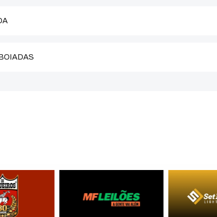
DA
 BOIADAS