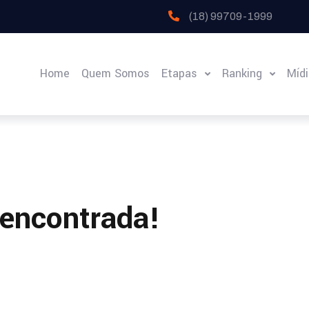
(18) 99709-1999
Home
Quem Somos
Etapas
Ranking
Míd
 encontrada!