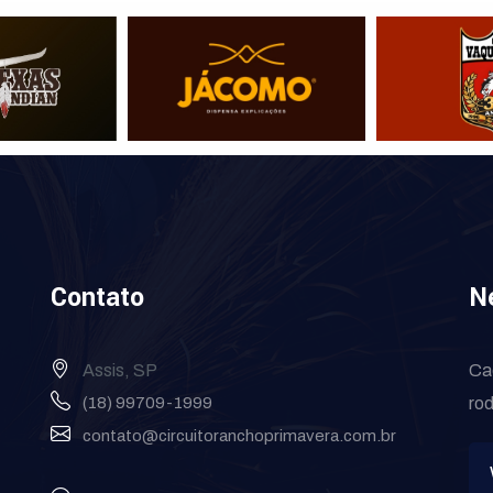
Contato
N
Assis, SP
Ca
(18) 99709-1999
rod
contato@circuitoranchoprimavera.com.br