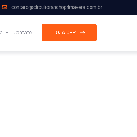
contato@circuitoranchoprimavera.com.br
ia
Contato
LOJA CRP