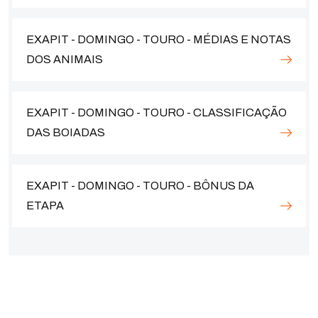
EXAPIT - DOMINGO - TOURO - MÉDIAS E NOTAS
DOS ANIMAIS
EXAPIT - DOMINGO - TOURO - CLASSIFICAÇÃO
DAS BOIADAS
EXAPIT - DOMINGO - TOURO - BÔNUS DA
ETAPA