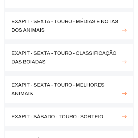
EXAPIT - SEXTA - TOURO - MÉDIAS E NOTAS
DOS ANIMAIS
EXAPIT - SEXTA - TOURO - CLASSIFICAÇÃO
DAS BOIADAS
EXAPIT - SEXTA - TOURO - MELHORES
ANIMAIS
EXAPIT - SÁBADO - TOURO - SORTEIO